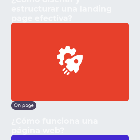
estructurar una landing
page efectiva?
On page
¿Cómo funciona una
página web?