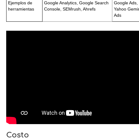
Ejemplos de
Google Analytics, Google Search
Google Ads, 
herramientas
Console, SEMrush, Ahrefs
Yahoo Gemin
Ads
Costo