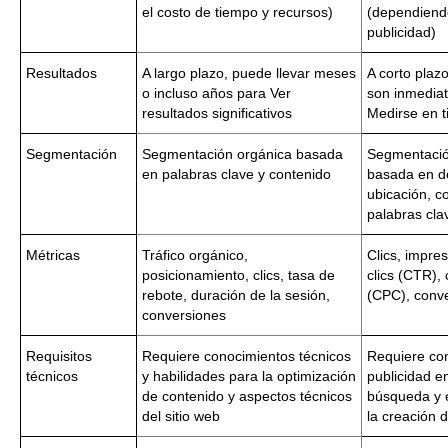
el costo de tiempo y recursos)
(dependiend
publicidad)
Resultados
A largo plazo, puede llevar meses
A corto plazo
o incluso años para Ver
son inmedia
resultados significativos
Medirse en t
Segmentación
Segmentación orgánica basada
Segmentació
en palabras clave y contenido
basada en d
ubicación, c
palabras cla
Métricas
Tráfico orgánico,
Clics, impre
posicionamiento, clics, tasa de
clics (CTR), 
rebote, duración de la sesión,
(CPC), conv
conversiones
Requisitos
Requiere conocimientos técnicos
Requiere co
técnicos
y habilidades para la optimización
publicidad e
de contenido y aspectos técnicos
búsqueda y 
del sitio web
la creación 