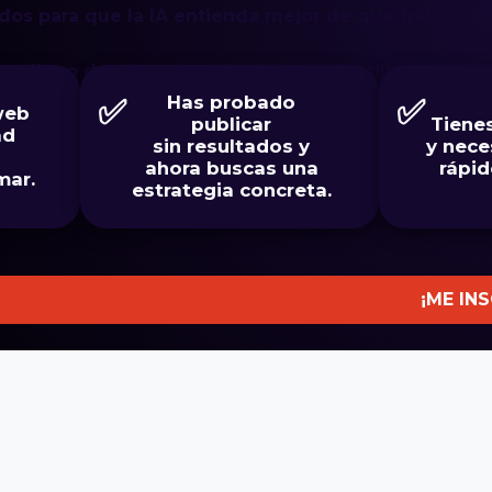
dos para que la IA entienda mejor de qué trata.
o, lleno de ejemplos, ejercicios y plantillas, donde
cnico y sin experiencia previa.
✅
Has probado
✅
web
publicar
Tiene
ad
sin resultados y
y nece
ahora buscas una
rápid
mar.
estrategia concreta.
¡ME IN