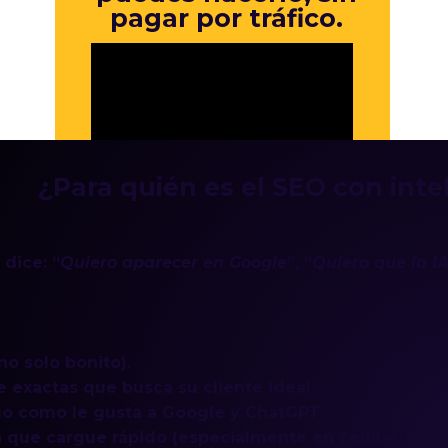
pagar por tráfico.
¿Para quién es el SEO con intel
dice: “
Quiero aparecer en Google
”, “
Quiero que la I
no solo bonito).
ve exactas que busca su cliente ideal.
do como le gusta a Google y ChatGPT.
a que cargue rápido (especialmente en celular).