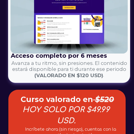
Acceso completo por 6 meses
Avanza a tu ritmo, sin presiones. El contenido
estará disponible para ti durante ese periodo
.
(VALORADO EN $120 USD)
Curso valorado en
$520
HOY SOLO POR $49.99
USD.
Incríbete ahora (sin riesgo), cuentas con la