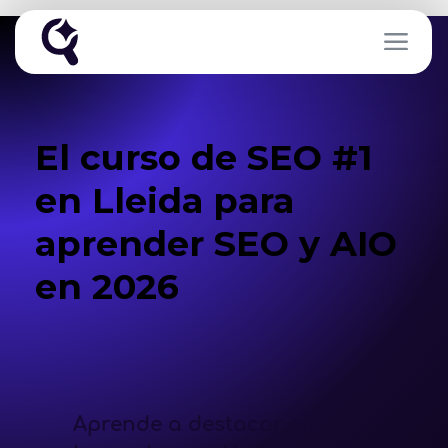
El curso de SEO #1
en Lleida para
aprender SEO y AIO
en 2026
Aprende a destacar en