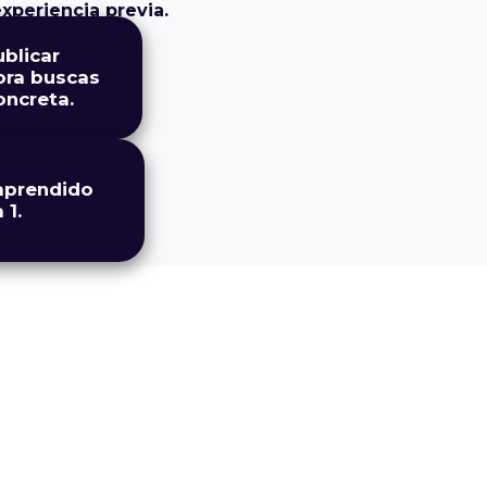
experiencia previa.
blicar
ora buscas
oncreta.
 aprendido
 1.