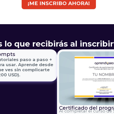
¡ME INSCRIBO AHORA!
 lo que recibirás al inscribi
rompts
toriales paso a paso +
ara usar. Aprende desde
ue ves sin complicarte
00 USD).
Certificado del prog
Al completar el curso de