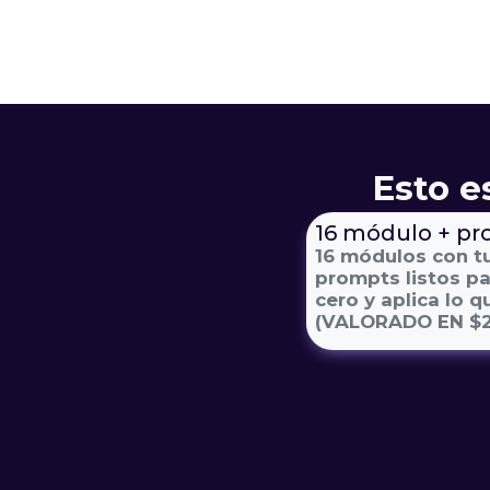
Esto es
16 módulo + p
16 módulos con tu
prompts listos p
cero y aplica lo q
(VALORADO EN $2