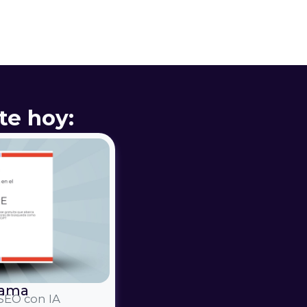
rte hoy:
rama
 SEO con IA