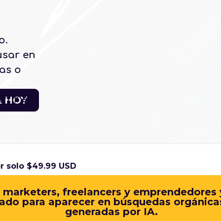
o.
usar en
nas o
rtir en
A HOY
r solo $49.99 USD
 marketers, freelancers y emprendedores 
dado para aparecer en búsquedas orgánica
generadas por IA.