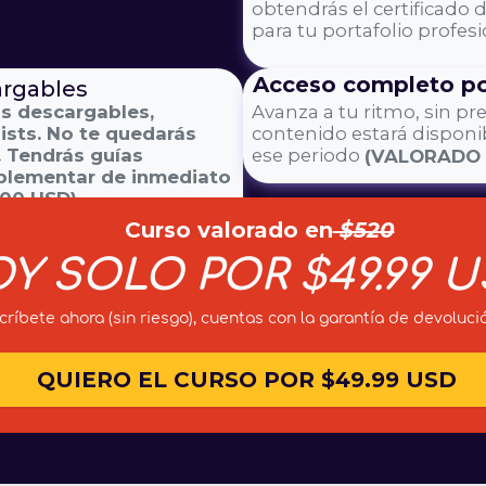
obtendrás el certificado 
para tu portafolio profesi
Acceso completo po
argables
os descargables,
Avanza a tu ritmo, sin pre
lists. No te quedarás
contenido estará disponib
. Tendrás guías
ese periodo
(VALORADO 
mplementar de inmediato
00 USD).
Curso valorado en
$520
Y SOLO POR $49.99 U
críbete ahora (sin riesgo), cuentas con la garantía de devoluci
QUIERO EL CURSO POR $49.99 USD