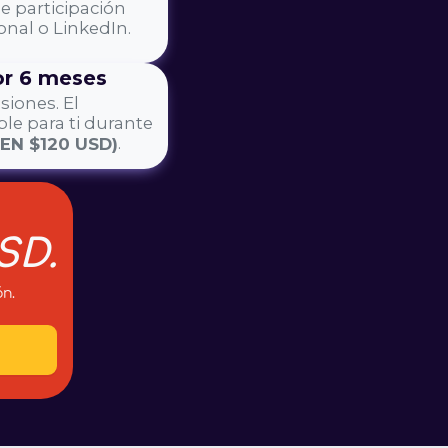
de participación
onal o LinkedIn.
r 6 meses
siones. El
le para ti durante
.
EN $120 USD)
SD.
ón.