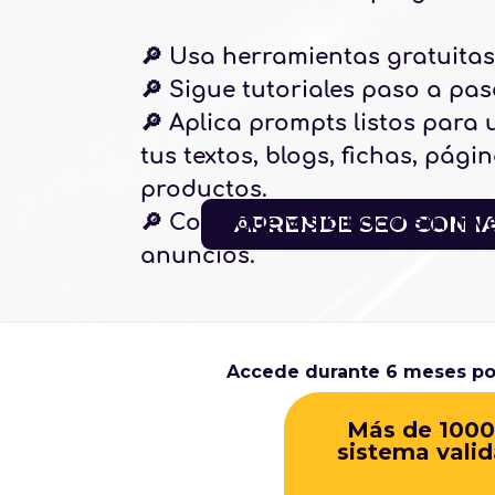
🔎 Usa herramientas gratuitas
🔎 Sigue tutoriales paso a pas
🔎 Aplica prompts listos para 
tus textos, blogs, fichas, pági
productos.
🔎 Consigue visibilidad sin inve
APRENDE SEO CON I
anuncios.
Accede durante 6 meses po
Más de 1000
sistema vali