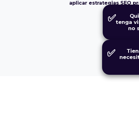
aplicar estrategias SEO pr
✅
Qui
tenga vi
no 
✅
Tien
necesi