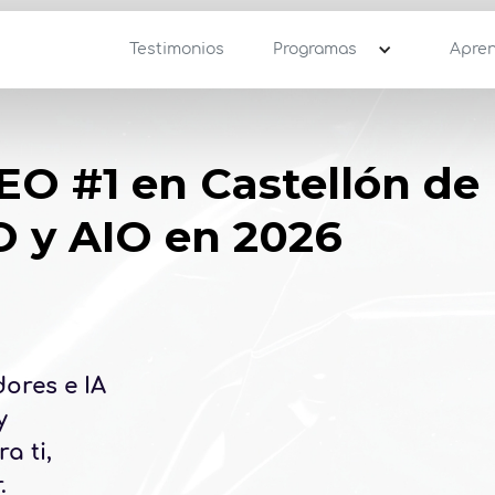
Testimonios
Programas
Apre
EO #1 en Castellón de 
 y AIO en 2026
ores e IA
y
a ti,
.