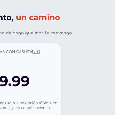
nto,
un camino
rma de pago que más te convenga
AS CON CASHEA🇻🇪
9.99
enezuela
. Una opción rápida, en
vares) y sin complicaciones.